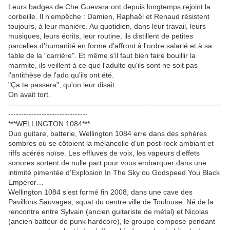
Leurs badges de Che Guevara ont depuis longtemps rejoint la
corbeille. Il n'empêche : Damien, Raphaël et Renaud résistent
toujours, à leur manière. Au quotidien, dans leur travail, leurs
musiques, leurs écrits, leur routine, ils distillent de petites
parcelles d'humanité en forme d'affront à l'ordre salarié et à sa
fable de la "carrière". Et même s'il faut bien faire bouillir la
marmite, ils veillent à ce que l'adulte qu'ils sont ne soit pas
l'antithèse de l'ado qu'ils ont été.
"Ça te passera", qu'on leur disait.
On avait tort.
-----------------------------------------------------------------------------------
-------------------------------
***WELLINGTON 1084***
Duo guitare, batterie, Wellington 1084 erre dans des sphères
sombres où se côtoient la mélancolie d’un post-rock ambiant et
riffs acérés noïse. Les effluves de voix, les vapeurs d’effets
sonores sortent de nulle part pour vous embarquer dans une
intimité pimentée d’Explosion In The Sky ou Godspeed You Black
Emperor…
Wellington 1084 s’est formé fin 2008, dans une cave des
Pavillons Sauvages, squat du centre ville de Toulouse. Né de la
rencontre entre Sylvain (ancien guitariste de métal) et Nicolas
(ancien batteur de punk hardcore), le groupe compose pendant