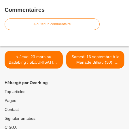
Commentaires
Ajouter un commentaire
< Jeudi 23 mars au
Samedi 16 septembre à la
Badabing : SÉCURISATION
Manade Bilhau (30) :
+ TÔLE FROIDE
L'assos'Y'Song fait ses 20
ans ! >
Hébergé par Overblog
Top articles
Pages
Contact
Signaler un abus
C.G.U.