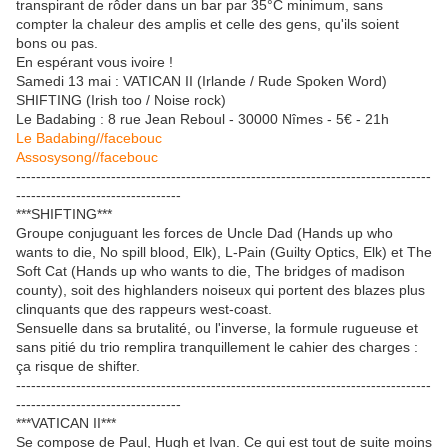
transpirant de rôder dans un bar par 35°C minimum, sans
compter la chaleur des amplis et celle des gens, qu'ils soient
bons ou pas.
En espérant vous ivoire !
Samedi 13 mai : VATICAN II
(Irlande / Rude Spoken Word)
SHIFTING
(Irish too / Noise rock)
Le Badabing : 8 rue Jean Reboul - 30000 Nîmes - 5€ - 21h
Le Badabing//facebouc
Assosysong//facebouc
-----------------------------------------------------------------------------------
---------------------------------
***SHIFTING***
Groupe conjuguant les forces de Uncle Dad (Hands up who 
wants to die, No spill blood, Elk), L-Pain (Guilty Optics, Elk) et The 
Soft Cat (Hands up who wants to die, The bridges of madison 
county), soit des highlanders noiseux qui portent des blazes plus 
clinquants que des rappeurs west-coast.
Sensuelle dans sa brutalité, ou l'inverse, la formule rugueuse et 
sans pitié du trio remplira tranquillement le cahier des charges : 
ça risque de shifter.
-----------------------------------------------------------------------------------
---------------------------------
***VATICAN II***
Se compose de Paul, Hugh et Ivan. Ce qui est tout de suite moins 