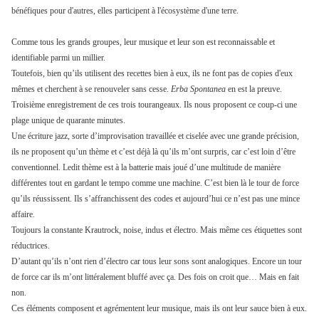
bénéfiques pour d'autres, elles participent à l'écosystème d'une terre.
Comme tous les grands groupes, leur musique et leur son est reconnaissable et
identifiable parmi un millier.
Toutefois, bien qu’ils utilisent des recettes bien à eux, ils ne font pas de copies d'eux
mêmes et cherchent à se renouveler sans cesse.
Erba Spontanea
en est la preuve.
Troisième enregistrement de ces trois tourangeaux. Ils nous proposent ce coup-ci une
plage unique de quarante minutes.
Une écriture jazz, sorte d’improvisation travaillée et ciselée avec une grande précision,
ils ne proposent qu’un thème et c’est déjà là qu’ils m’ont surpris, car c’est loin d’être
conventionnel. Ledit thème est à la batterie mais joué d’une multitude de manière
différentes tout en gardant le tempo comme une machine. C’est bien là le tour de force
qu’ils réussissent. Ils s’affranchissent des codes et aujourd’hui ce n’est pas une mince
affaire.
Toujours la constante Krautrock, noise, indus et électro. Mais même ces étiquettes sont
réductrices.
D’autant qu’ils n’ont rien d’électro car tous leur sons sont analogiques. Encore un tour
de force car ils m’ont littéralement bluffé avec ça. Des fois on croit que… Mais en fait
non.
Ces éléments composent et agrémentent leur musique, mais ils ont leur sauce bien à eux.