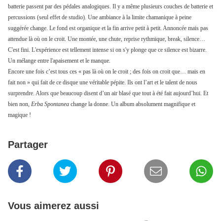
batterie passent par des pédales analogiques. Il y a même plusieurs couches de batterie et
percussions (seul effet de studio). Une ambiance à la limite chamanique à peine
suggérée change. Le fond est organique et la fin arrive petit à petit. Annoncée mais pas
attendue là où on le croit. Une montée, une chute, reprise rythmique, break, silence…
C'est fini. L'expérience est tellement intense si on s'y plonge que ce silence est bizarre.
Un mélange entre l'apaisement et le manque.
Encore une fois c’est tous ces « pas là où on le croit ; des fois on croit que… mais en
fait non » qui fait de ce disque une véritable pépite. Ils ont l’art et le talent de nous
surprendre. Alors que beaucoup disent d’un air blasé que tout à été fait aujourd’hui. Et
bien non,
Erba Spontane
a
change la donne. Un album absolument magnifique et
magique !
Partager
Vous aimerez aussi