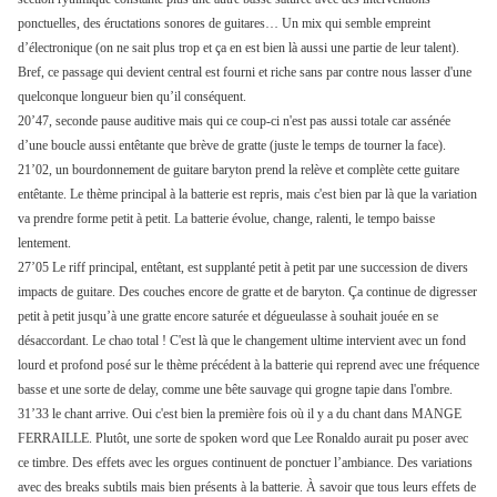
ponctuelles, des éructations sonores de guitares… Un mix qui semble empreint
d’électronique (on ne sait plus trop et ça en est bien là aussi une partie de leur talent).
Bref, ce passage qui devient central est fourni et riche sans par contre nous lasser d'une
quelconque longueur bien qu’il conséquent.
20’47, seconde pause auditive mais qui ce coup-ci n'est pas aussi totale car assénée
d’une boucle aussi entêtante que brève de gratte (juste le temps de tourner la face).
21’02, un bourdonnement de guitare baryton prend la relève et complète cette guitare
entêtante. Le thème principal à la batterie est repris, mais c'est bien par là que la variation
va prendre forme petit à petit. La batterie évolue, change, ralenti, le tempo baisse
lentement.
27’05 Le riff principal, entêtant, est supplanté petit à petit par une succession de divers
impacts de guitare. Des couches encore de gratte et de baryton. Ça continue de digresser
petit à petit jusqu’à une gratte encore saturée et dégueulasse à souhait jouée en se
désaccordant. Le chao total ! C'est là que le changement ultime intervient avec un fond
lourd et profond posé sur le thème précédent à la batterie qui reprend avec une fréquence
basse et une sorte de delay, comme une bête sauvage qui grogne tapie dans l'ombre.
31’33 le chant arrive. Oui c'est bien la première fois où il y a du chant dans MANGE
FERRAILLE. Plutôt, une sorte de spoken word que Lee Ronaldo aurait pu poser avec
ce timbre. Des effets avec les orgues continuent de ponctuer l’ambiance. Des variations
avec des breaks subtils mais bien présents à la batterie. À savoir que tous leurs effets de