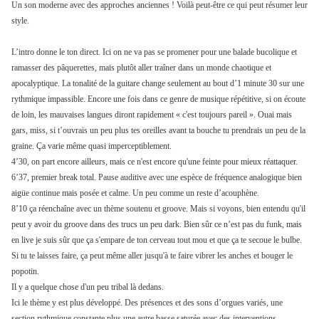
Un son moderne avec des approches anciennes ! Voilà peut-être ce qui peut résumer leur
style.
L’intro donne le ton direct. Ici on ne va pas se promener pour une balade bucolique et
ramasser des pâquerettes, mais plutôt aller traîner dans un monde chaotique et
apocalyptique. La tonalité de la guitare change seulement au bout d’1 minute 30 sur une
rythmique impassible. Encore une fois dans ce genre de musique répétitive, si on écoute
de loin, les mauvaises langues diront rapidement « c'est toujours pareil ». Ouai mais
gars, miss, si t’ouvrais un peu plus tes oreilles avant ta bouche tu prendrais un peu de la
graine. Ça varie même quasi imperceptiblement.
4’30, on part encore ailleurs, mais ce n'est encore qu'une feinte pour mieux réattaquer.
6’37, premier break total. Pause auditive avec une espèce de fréquence analogique bien
aigüe continue mais posée et calme. Un peu comme un reste d’acouphène.
8’10 ça réenchaîne avec un thème soutenu et groove. Mais si voyons, bien entendu qu'il
peut y avoir du groove dans des trucs un peu dark. Bien sûr ce n’est pas du funk, mais
en live je suis sûr que ça s'empare de ton cerveau tout mou et que ça te secoue le bulbe.
Si tu te laisses faire, ça peut même aller jusqu'à te faire vibrer les anches et bouger le
popotin.
Il y a quelque chose d'un peu tribal là dedans.
Ici le thème y est plus développé. Des présences et des sons d’orgues variés, une
section rythmique constante plus une autre basse saturée avec des interventions