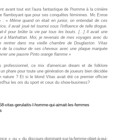
 avant tout est l'aura fantastique de l'homme à la crinière
lée flamboyant que pour ses conquêtes féminines. Mc Enroe
ie : «
Même quand on était en junior, on entendait de ces
ce, il avait joué tel tournoi sous l'influence de telle drogue.
l pour brûler la vie par tous les bouts. [...] Il avait une
mour à Manhattan. Moi, je revenais de mes voyages avec du
e rentrer dans ma vieille chambre de Douglaston. Vitas
e de la couleur de ses cheveux avec une plaque marquée
vrer une pauvre Pinto orange flamme
»
is professionnel, ce mix d'american dream et de folklore
tis un phare pour toute une génération de joueurs bien décidée
 nature ? Et si le blond Vitas avait été ce premier officier
ourd'hui les ors du sport et ceux du show-business?
258-vitas-gerulaitis-l-homme-qui-aimait-les-femmes
is
nce » ou « du discours-dominant-sur-la-femme-objet-à-qui-