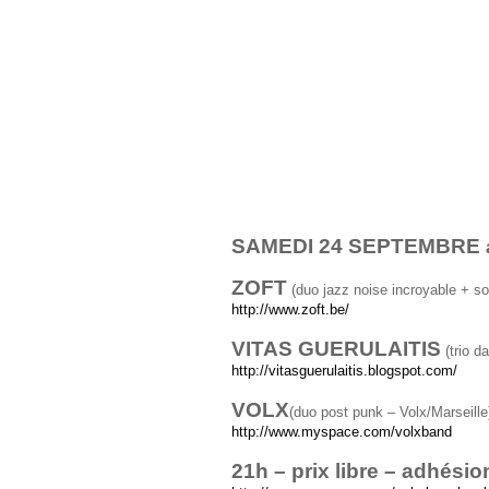
SAMEDI 24 SEPTEMBRE
ZOFT
(duo jazz noise incroyable + so
http://www.zoft.be/
VITAS GUERULAITIS
(trio 
http://vitasguerulaitis.blogspot.com/
VOLX
(duo post punk – Volx/Marseille
http://www.myspace.com/volxband
21h – prix libre – adhési