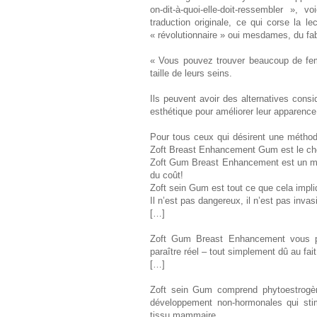
on-dit-à-quoi-elle-doit-ressembler », 
traduction originale, ce qui corse la 
« révolutionnaire » oui mesdames, du 
« Vous pouvez trouver beaucoup de fem
taille de leurs seins.
Ils peuvent avoir des alternatives con
esthétique pour améliorer leur apparence
Pour tous ceux qui désirent une méthode
Zoft Breast Enhancement Gum est le choi
Zoft Gum Breast Enhancement est un moyen
du coût!
Zoft sein Gum est tout ce que cela imp
Il n’est pas dangereux, il n’est pas invas
[…]
Zoft Gum Breast Enhancement vous pe
paraître réel – tout simplement dû au fait
[…]
Zoft sein Gum comprend phytoestrogèn
développement non-hormonales qui stim
tissu mammaire.