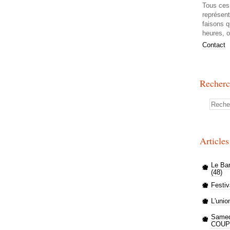
Tous ces 
représen
faisons q
heures, o
Contact
Recher
Article
Le Ba
(48)
Festi
L'union
Samed
COUP