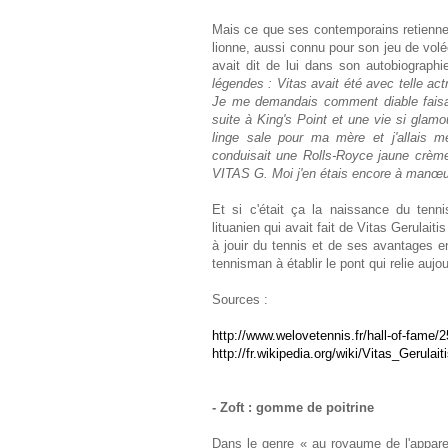
Mais ce que ses contemporains retiennent
lionne, aussi connu pour son jeu de vo
avait dit de lui dans son autobiograph
légendes : Vitas avait été avec telle actri
Je me demandais comment diable faisait-i
suite à King's Point et une vie si gla
linge sale pour ma mère et j'allais m
conduisait une Rolls-Royce jaune crèm
VITAS G. Moi j'en étais encore à manœu
Et si c'était ça la naissance du tenn
lituanien qui avait fait de Vitas Gerulai
à jouir du tennis et de ses avantages en
tennisman à établir le pont qui relie auj
Sources :
http://www.welovetennis.fr/hall-of-fame/
http://fr.wikipedia.org/wiki/Vitas_Gerulait
- Zoft : gomme de poitrine
Dans le genre « au royaume de l'appare