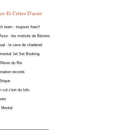
es Et Crètes D'acier
sh team - toujours frais!!
sso - les motivés de Béziers
al - la cave de chadenet
imental Jet Set Booking
 Réver du Roi
nation records
Brique
 cul c'est du tofu
lues
 Mental