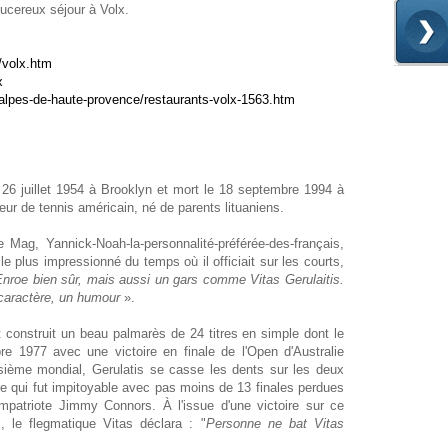
ucereux séjour à Volx.
/volx.htm
x
/alpes-de-haute-provence/restaurants-volx-1563.htm
e 26 juillet 1954 à Brooklyn et mort le 18 septembre 1994 à
ur de tennis américain, né de parents lituaniens.
 Mag, Yannick-Noah-la-personnalité-préférée-des-français,
le plus impressionné du temps où il officiait sur les courts,
nroe bien sûr, mais aussi un gars comme Vitas Gerulaitis.
 caractère, un humour
».
t construit un beau palmarès de 24 titres en simple dont le
re 1977 avec une victoire en finale de l'Open d'Australie
sième mondial, Gerulatis se casse les dents sur les deux
re qui fut impitoyable avec pas moins de 13 finales perdues
mpatriote Jimmy Connors. À l'issue d'une victoire sur ce
, le flegmatique Vitas déclara : "
Personne ne bat Vitas