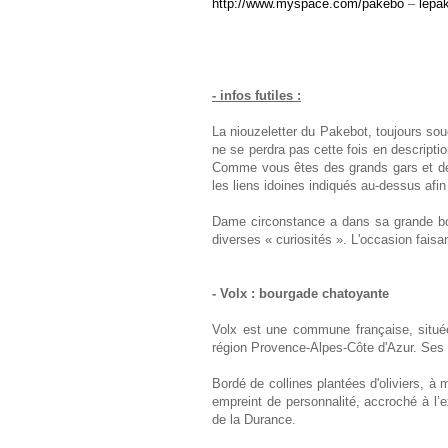
http://www.myspace.com/pakebo
–
lepa
- infos futiles :
La niouzeletter du Pakebot, toujours souc
ne se perdra pas cette fois en descript
Comme vous êtes des grands gars et des 
les liens idoines indiqués au-dessus afin
Dame circonstance a dans sa grande bo
diverses « curiosités ». L'occasion faisa
- Volx : bourgade chatoyante
Volx est une commune française, situé
région Provence-Alpes-Côte d'Azur. Ses 
Bordé de collines plantées d'oliviers, à
empreint de personnalité, accroché à l’e
de la Durance.