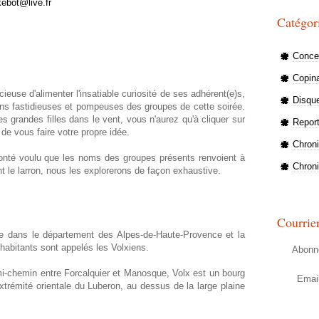
kebot@live.fr
Catégor
Concer
Copin
ieuse d'alimenter l'insatiable curiosité de ses adhérent(e)s,
Disqu
ions fastidieuses et pompeuses des groupes de cette soirée.
grandes filles dans le vent, vous n'aurez qu'à cliquer sur
Repor
 de vous faire votre propre idée.
Chron
nté voulu que les noms des groupes présents renvoient à
Chron
nt le larron, nous les explorerons de façon exhaustive.
Courrie
e dans le département des Alpes-de-Haute-Provence et la
habitants sont appelés les Volxiens.
Abonne
 mi-chemin entre Forcalquier et Manosque, Volx est un bourg
Emai
xtrémité orientale du Luberon, au dessus de la large plaine