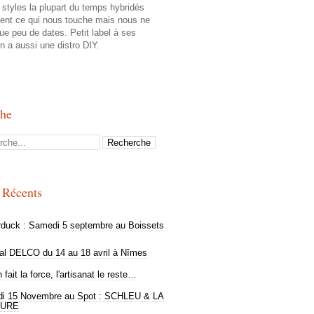
styles la plupart du temps hybridés
tent ce qui nous touche mais nous ne
ue peu de dates. Petit label à ses
n a aussi une distro DIY.
che
s Récents
rduck : Samedi 5 septembre au Boissets
val DELCO du 14 au 18 avril à Nîmes
 fait la force, l'artisanat le reste…
i 15 Novembre au Spot : SCHLEU & LA
URE