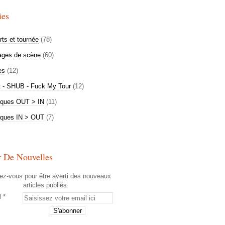
ies
ts et tournée
(78)
ages de scène
(60)
es
(12)
t - SHUB - Fuck My Tour
(12)
iques OUT > IN
(11)
iques IN > OUT
(7)
r De Nouvelles
z-vous pour être averti des nouveaux
articles publiés.
l