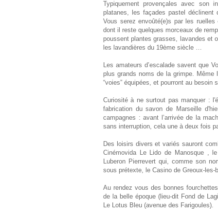
Typiquement provençales avec son in
platanes, les façades pastel déclinent
Vous serez envoûté(e)s par les ruelles 
dont il reste quelques morceaux de rempar
poussent plantes grasses, lavandes et oli
les lavandières du 19ème siècle …
Les amateurs d’escalade savent que Vol
plus grands noms de la grimpe. Même les
“voies” équipées, et pourront au besoin 
Curiosité à ne surtout pas manquer : 
fabrication du savon de Marseille d'hie
campagnes : avant l’arrivée de la machi
sans interruption, cela une à deux fois pa
Des loisirs divers et variés sauront comb
Cinémovida Le Lido de Manosque , le
Luberon Pierrevert qui, comme son nom 
sous prétexte, le Casino de Greoux-les-b
Au rendez vous des bonnes fourchettes
de la belle époque (lieu-dit Fond de Lag
Le Lotus Bleu (avenue des Farigoules).