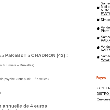
Samedi
Midi e
MONS
FANT
Dimanc
Vendre
Pierre
Samed
RADI
Vendre
RADI
PaKeBoT
CHADRON (43) :
au
à
Samed
Volca
n & lumiere – Bruxelles)
Pages
dada psyche kraut-punk – Bruxelles)
CONCER
)
DISTRO 
Quelques 
on annuelle de 4 euros