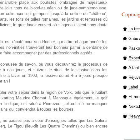
énarrable place aux boulistes ombragée de majestueux
 de jolis tons de blond-azuréen ou de jade-pamplemousse.
Copinag
en colimaçon qui grimpent jusqu’à la colline du “château”,
ts, les toits de tuiles romaines, les jardins et terrasses où
viers, le gros lavoir couvert où s’agenouillaient sans doute
La fre
Gabu A
x est réputé pour son Rocher, qui attire chaque année les
 non-initiés trouveront leur bonheur parmi la centaine de
Paskou
se faire accompagner par des professionnels agréés.
Exper
l'écomusée du savon, où vous découvrirez le processus de
A tant
r à nos jours, et suivrez le rituel de la lessive dans les
ne à laver en 1900, la lessive durait 4 à 5 jours presque
Réjuve
r an !
Label 
ler votre séjour dans la région de Volx, tels que le rutilant
Et mon
 karting Maurice Chomat à Manosque également, le golf
l'indique, est situé à Pierrevert , et enfin à ne manquer
Nextc
ains qui conviendra à toutes les bourses.
Heavy
, ne passez pas à côté d'enseignes telles que Les Salons
ier), Le Figou (lieu-dit Les Quatre Chemins) ou bien encore