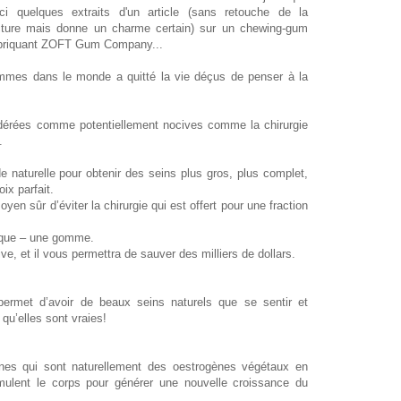
voici quelques extraits d'un article (sans retouche de la
lecture mais donne un charme certain) sur un chewing-gum
fabriquant ZOFT Gum Company...
mes dans le monde a quitté la vie déçus de penser à la
sidérées comme potentiellement nocives comme la chirurgie
.
 naturelle pour obtenir des seins plus gros, plus complet,
x parfait.
 sûr d’éviter la chirurgie qui est offert pour une fraction
lique – une gomme.
ive, et il vous permettra de sauver des milliers de dollars.
rmet d’avoir de beaux seins naturels que se sentir et
 qu’elles sont vraies!
es qui sont naturellement des oestrogènes végétaux en
ulent le corps pour générer une nouvelle croissance du