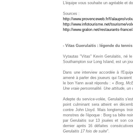
L'équipe vous souhaite un agréable et do
Sources :
http://www.provenceweb.fr/f/alaupro/volx
http://www.infotourisme.net/tourisme/vol
http://www.gralon.net/restaurants-france
- Vitas Guerulaitis : légende du tennis
Vytautas "Vitas" Kevin Gerulaitis, né l
Southampton sur Long Island, est un joue
Dans une interview accordée à l'Equipe
amené à parler des joueurs qui l'avaient 
le bon Yann avait répondu : «
Borg, McE
Une vraie personnalité. Une attitude, un
Adepte du service-volée, Gerulaitis s'es
point culminant sera atteint en décemb
contre John Lloyd. Mais longtemps troi
monstres de l'époque : Borg sa bête noi
par Gerulaitis sur 13 jouées et son co
dernier après 16 défaites consécutives
Gerulaitis 17 fois de suite
".