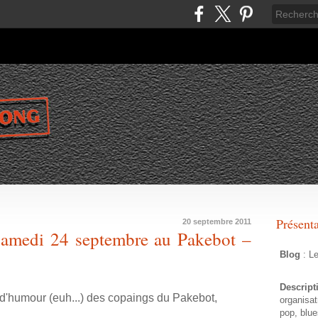
Présent
20 septembre 2011
 samedi 24 septembre au Pakebot –
Blog
: L
Descrip
ne d'humour (euh...) des copaings du Pakebot
,
organisat
pop, blue