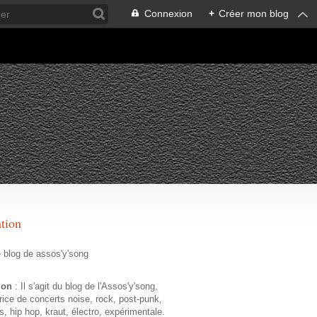
Connexion
+
Créer mon blog
ation
e blog de assos'y'song
tion
: Il s'agit du blog de l'Assos'y'song,
rice de concerts noise, rock, post-punk,
s, hip hop, kraut, électro, expérimentale.