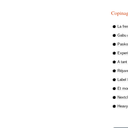
Copinag
La fre
Gabu A
Paskou
Exper
A tant
Réjuve
Label 
Et mon
Nextc
Heavy