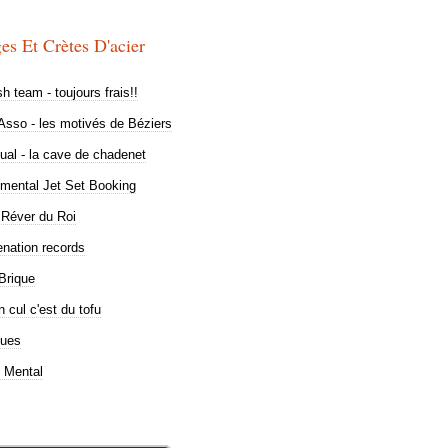
es Et Crètes D'acier
sh team - toujours frais!!
sso - les motivés de Béziers
al - la cave de chadenet
imental Jet Set Booking
 Réver du Roi
nation records
Brique
 cul c'est du tofu
lues
 Mental