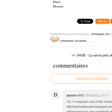
Kfuel
Mowno
Repost
Published by assos'y'song
dans
chroniques out > 
commenter cet article
…
<< SHUB - Ca arrive près d
commentaires
Ajouter un commentaire
D
damien AYS
29/03/2011 20:37
<br /> A signaler une ch'tite chro
http://automaticwash.blogspot.com
intéressant avec des excellents 