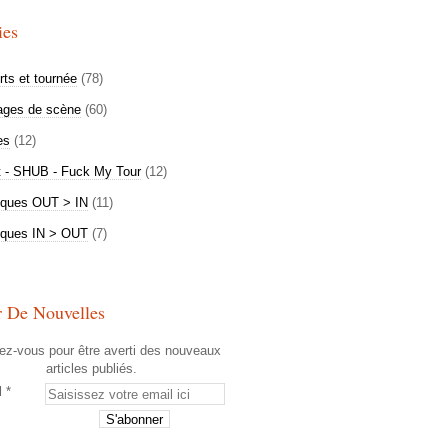
ies
ts et tournée
(78)
ages de scène
(60)
es
(12)
t - SHUB - Fuck My Tour
(12)
iques OUT > IN
(11)
iques IN > OUT
(7)
r De Nouvelles
z-vous pour être averti des nouveaux
articles publiés.
l