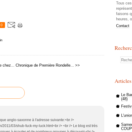
Tous ces 
représen
faisons q
heures, o
0
Contact
in
Recher
e chez...
Chronique de Première Rondelle... >>
Article
Le Ba
(48)
Festi
L'union
nique anglo-saxonne à l'adresse suivante:<br />
Samed
/2011/03/shub-fuck-my-luck.html<br /> <br /> Le blog est très
COUP
disques à écouter et de nombreux groupes à découvrir.<br />