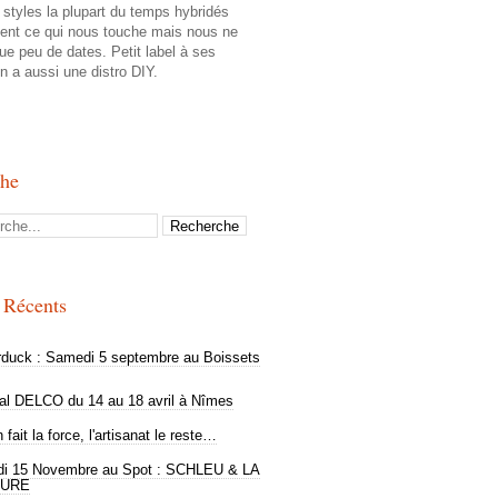
styles la plupart du temps hybridés
tent ce qui nous touche mais nous ne
ue peu de dates. Petit label à ses
n a aussi une distro DIY.
che
s Récents
rduck : Samedi 5 septembre au Boissets
val DELCO du 14 au 18 avril à Nîmes
 fait la force, l'artisanat le reste…
i 15 Novembre au Spot : SCHLEU & LA
URE