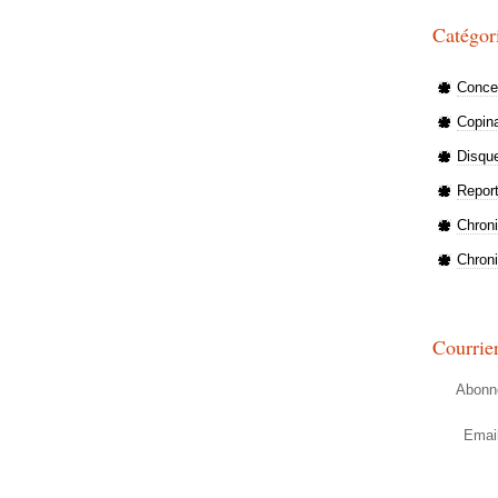
Catégor
Concer
Copin
Disqu
Repor
Chron
Chron
Courrie
Abonne
Emai