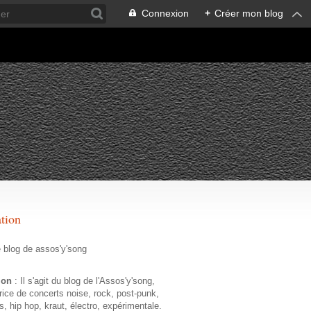
Connexion
+
Créer mon blog
ation
e blog de assos'y'song
tion
: Il s'agit du blog de l'Assos'y'song,
rice de concerts noise, rock, post-punk,
s, hip hop, kraut, électro, expérimentale.