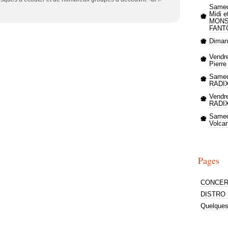
Samedi
Midi e
MONS
FANT
Dimanc
Vendre
Pierre
Samed
RADI
Vendre
RADI
Samed
Volca
Pages
CONCER
DISTRO 
Quelques 