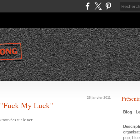
Présent
25 janvier 2011
e "Fuck My Luck"
Blog
: L
trouvées sur le net:
Descrip
organisat
pop, blue