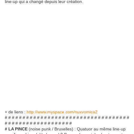
line-up qui a changé depuis leur création.
+ de liens :
http://www.myspace.com/nuxvomica2
# # # # # # # # # # # # # # # # # # # # # # # # # # # # # # # # # # #
# # # # # # # # # # # # # # # # # # #
# LA PINCE
(noise punk / Bruxelles) : Quatuor au même line-up