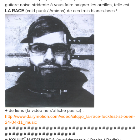
guitare noise stridente à vous faire saigner les oreilles, telle est
LA RACE
(cold punk / Amiens) de ces trois blancs-becs !
+ de liens (la vidéo ne s'affiche pas ici) :
http://www.dailymotion.com/video/xifqqo_la-race-fuckfest-st-ouen-
24-04-11_music
# # # # # # # # # # # # # # # # # # # # # # # # # # # # # # # # # # #
# # # # # # # # # # # # # # # # # # #