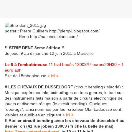
poster : Pierre Guilhem http://piergvi.blogspot.com/
Reno http://nationculblanc.com/
!! STRIE DENT 3eme édition !!
du jeudi 9 au dimanche 12 juin 2011 à Marseille
Le 9 à l'embobineuse
11 bvd bouès 13003//7 euros/20H30 + 1
euro adh
Site de l'Embobineuse
> ici <
# LES CHEVAUX DE DUSSELDORF
(circuit bending / Madrid) :
Musique expérimentale, bidouillages en tous genres, le tout sur
des instruments faits maison à partir de circuits électronique de
jouets et diverses récups (le circuit bending). Quelques
"doorags", ainsi nommés par leur créateur Olaf Ladousse sont
visibles et audibles en cliquant
> ici <
!! Atelier circuit bending avec les chevaux de dusseldorf au
dernier cri (41 rue jobien 13003 / friche la belle de mai)
http://www.lederniercri.org/
, le 10 et 11 juin!!