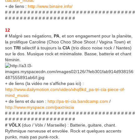
clacson_music
+ de liens :
http://www.binaire.info/
# # # # # # # # # # # # # # # # # # # # # # # # # # # # # # # # # # #
# # # # # # # # # # # # # # # # # # #
12
#
Malgré ses négations,
PA
, et son engagement pour la planète,
la prolifique Caroline (Choo Choo Shoe Shoot / Vagina Town) et
son
TRI
sélectif à toujours la
CIA
(trio disco noise rock / Nantes)
sur le dos. Musique rock et minimaliste. Basse, batterie et chant
féminin.
+ de liens (la vidéo ne s'affiche pas ici) :
http://www.dailymotion.com/video/xhq8kd_pa-tri-cia-piece-of-
mind_music
+ de liens et du son :
http://pa-tri-cia.bandcamp.com
/
http://www.myspace.com/paxtrixcia
# # # # # # # # # # # # # # # # # # # # # # # # # # # # # # # # # # #
# # # # # # # # # # # # # # # # # # #
# VÖLX
(duo / Völx / Marseille) : Batterie, guitare, chant.
Rythmique nerveuse et envolée. Rock et quelques accents
punks, mais pas punk-rock.