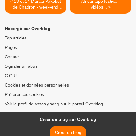
< 13 et 14 Mai au Pakebot
Africantape festival -
de Chadron - week-end
vidéos... >
ethno jazz et punk!
Hébergé par Overblog
Top articles
Pages
Contact
Signaler un abus
C.G.U.
Cookies et données personnelles
Préférences cookies
Voir le profil de assos'y'song sur le portail Overblog
Créer un blog sur Overblog
Créer un blog