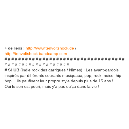
+ de liens :
http://www.tenvoltshock.de
/
http://tenvoltshock.bandcamp.com
# # # # # # # # # # # # # # # # # # # # # # # # # # # # # # # # # # #
# # # # # # # # # # # # # # # # # # #
# SHUB
(indie rock des garrigues / Nîmes) : Les avant-gardois
inspirés par différents courants musiquaux, pop, rock, noise, hip-
hop… Ils paufinent leur propre style depuis plus de 15 ans !
Oui le son est pouri, mais y'a pas qu'ça dans la vie !