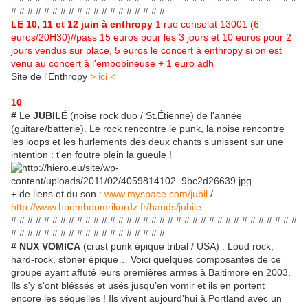
# # # # # # # # # # # # # # # # # # #
LE 10, 11 et 12 juin à enthropy
1 rue consolat 13001 (6
euros/20H30)//pass 15 euros pour les 3 jours et 10 euros pour 2
jours vendus sur place, 5 euros le concert à enthropy si on est
venu au concert à l'embobineuse + 1 euro adh
Site de l'Enthropy
> ici <
10
#
Le
JUBILÉ
(noise rock duo / St.Étienne) de l'année
(guitare/batterie). Le rock rencontre le punk, la noise rencontre
les loops et les hurlements des deux chants s'unissent sur une
intention : t'en foutre plein la gueule !
+ de liens et du son :
www.myspace.com/jubil
/
http://www.boomboomrikordz.fr/bands/jubile
# # # # # # # # # # # # # # # # # # # # # # # # # # # # # # # # # # #
# # # # # # # # # # # # # # # # # # #
# NUX VOMICA
(crust punk épique tribal / USA) : Loud rock,
hard-rock, stoner épique… Voici quelques composantes de ce
groupe ayant affuté leurs premières armes à Baltimore en 2003.
Ils s'y s'ont bléssés et usés jusqu'en vomir et ils en portent
encore les séquelles ! Ils vivent aujourd'hui à Portland avec un