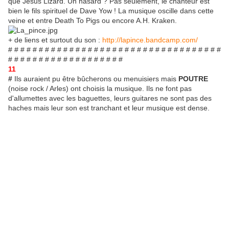
que Jesus Lizard. Un hasard ? Pas seulement, le chanteur est
bien le fils spirituel de Dave Yow ! La musique oscille dans cette
veine et entre Death To Pigs ou encore A.H. Kraken.
+ de liens et surtout du son :
http://lapince.bandcamp.com/
# # # # # # # # # # # # # # # # # # # # # # # # # # # # # # # # # # #
# # # # # # # # # # # # # # # # # # #
11
#
Ils auraient pu être bûcherons ou menuisiers mais
POUTRE
(noise rock / Arles) ont choisis la musique. Ils ne font pas
d'allumettes avec les baguettes, leurs guitares ne sont pas des
haches mais leur son est tranchant et leur musique est dense.