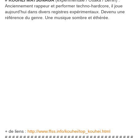
# KOUHEÏ MATSUNAGA
(expérimentale / Osaka / Berlin) :
Anciennement rappeur et performer techno-hardcore, il joue
aujourd'hui dans divers registres expérimentaux. Devenu une
référence du genre. Une musique sombre et éthérée.
+ de liens :
http://www.ffss.info/kouhei/top_kouhei.html
# # # # # # # # # # # # # # # # # # # # # # # # # # # # # # # # # # #