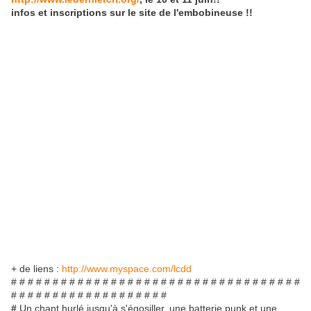
infos et inscriptions sur le site de l'embobineuse !!
+ de liens :
http://www.myspace.com/lcdd
# # # # # # # # # # # # # # # # # # # # # # # # # # # # # # # # # # #
# # # # # # # # # # # # # # # # # # #
#
Un chant hurlé jusqu'à s'égosiller, une batterie punk et une