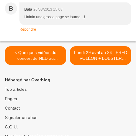
B
Bala
26/03/2013 15:08
Halala une grosse page se tourne ...!
Répondre
< Quelques vidéos du
Lundi 29 avril au 34 : FRED
concert de NED au
VOLÉON + LOBSTER
Méridien le 2 Mars 2013
KILLED ME >
Hébergé par Overblog
Top articles
Pages
Contact
Signaler un abus
C.G.U.